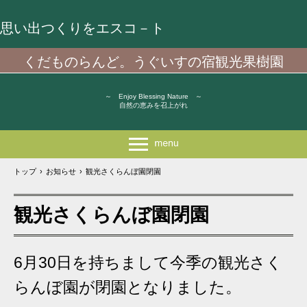
思い出つくりをエスコ－ト
くだものらんど。うぐいすの宿観光果樹園
～ Enjoy Blessing Nature ～
自然の恵みを召上がれ
トップ
›
お知らせ
›
観光さくらんぼ園閉園
観光さくらんぼ園閉園
6月30日を持ちまして今季の観光さく
らんぼ園が閉園となりました。