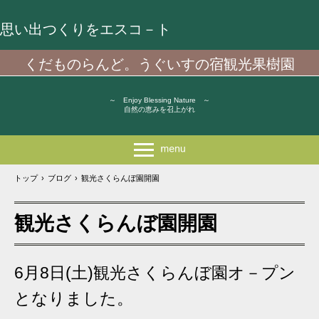
思い出つくりをエスコ－ト
くだものらんど。うぐいすの宿観光果樹園
～ Enjoy Blessing Nature ～
自然の恵みを召上がれ
トップ
›
ブログ
›
観光さくらんぼ園開園
観光さくらんぼ園開園
6月8日(土)観光さくらんぼ園オ－プン
となりました。