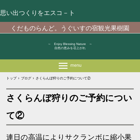
思い出つくりをエスコ－ト
くだものらんど。うぐいすの宿観光果樹園
～ Enjoy Blessing Nature ～
自然の恵みを召上がれ
トップ
›
ブログ
›
さくらんぼ狩りのご予約について②
さくらんぼ狩りのご予約につい
て②
連日の高温によりサクランボに縮小果