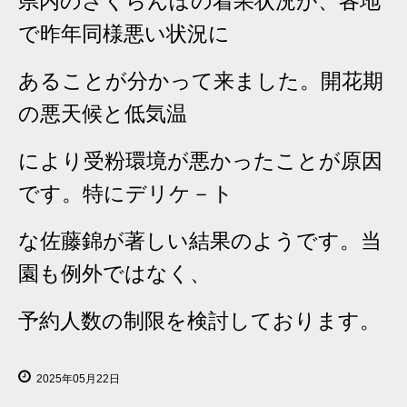
県内のさくらんぼの着果状況が、各地
で昨年同様悪い状況に
あることが
分かって来ました。開花期
の悪天候と低気温
により受粉環境が悪かったこと
が原因
です。特にデリケ－ト
な佐藤錦が著しい結果のようです。当
園も
例外ではなく、
予約人数の制限を検討しております。
2025年05月22日