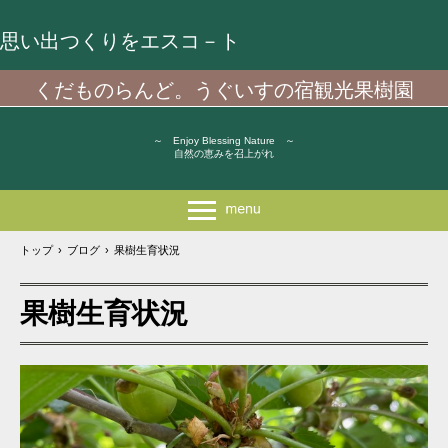
思い出つくりをエスコ－ト
くだものらんど。うぐいすの宿観光果樹園
～ Enjoy Blessing Nature ～
自然の恵みを召上がれ
トップ
›
ブログ
›
果樹生育状況
果樹生育状況